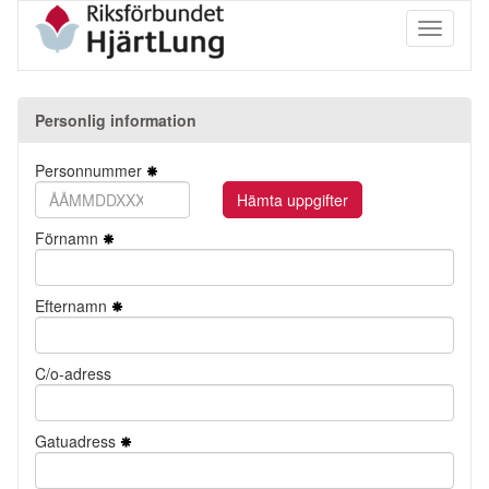
Toggle
navigati
Personlig information
Personnummer
Förnamn
Efternamn
C/o-adress
Gatuadress