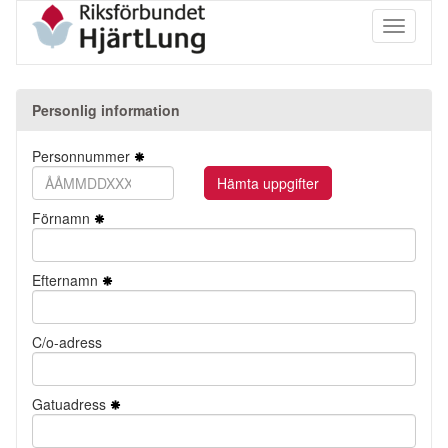
Toggle
navigati
Personlig information
Personnummer
Förnamn
Efternamn
C/o-adress
Gatuadress